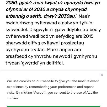
2050, gyda’r rhan fwyaf o’r cynnydd hwn yn
ofynnol ar ôl 2030 a chyda chynnydd
arbennig o serth. drwy’r 2030au.
” Mae’r
bwlch rhwng cyflenwad a galw yn tyfu’n
sylweddol. Disgwylir i’r galw ddyblu tra bod y
cyflenwad wedi bod yn sefydlog ers 2015
oherwydd diffyg cyflawni prosiectau
cynhyrchu trydan. Mae’r angen am
orsafoedd cynhyrchu newydd i gynhyrchu
trydan ‘gwyrdd’ yn ddifrifol.
We use cookies on our website to give you the most relevant
experience by remembering your preferences and repeat
visits. By clicking “Accept”, you consent to the use of ALL the
cookies.