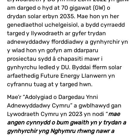
am darged o hyd at 70 gigawat (GW) o
drydan solar erbyn 2035. Mae hon yn her
genedlaethol uchelgeisiol, a bydd cyrraedd
targed y llywodraeth ar gyfer trydan
adnewyddadwy fforddiadwy a gynhyrchir yn
y wlad hon yn gofyn am ddarparu
prosiectau sydd â chapasiti mawr i
gynhyrchu ledled y DU. Byddai fferm solar
arfaethedig Future Energy Llanwern yn
cyfrannu tuag at y targed hwn.
Mae’r “Adolygiad o Dargedau Ynni
Adnewyddadwy Cymru” a gwblhawyd gan
Lywodraeth Cymru yn 2023 yn nodi “
mae
angen cynnydd o bum gwaith yn y trydan a
gynhyrchir yng Nghymru rhwng nawr a