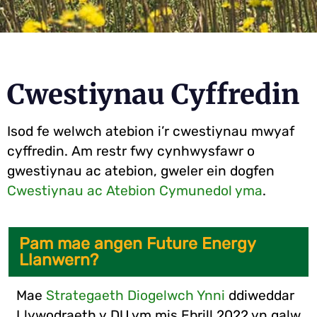
Cwestiynau Cyffredin
Isod fe welwch atebion i’r cwestiynau mwyaf
cyffredin. Am restr fwy cynhwysfawr o
gwestiynau ac atebion, gweler ein dogfen
Cwestiynau ac Atebion Cymunedol yma
.
Pam mae angen Future Energy
Llanwern?
Mae
Strategaeth Diogelwch Ynni
ddiweddar
Llywodraeth y DU ym mis Ebrill 2022 yn galw